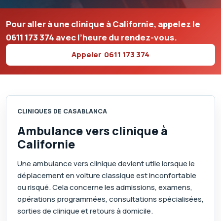
Pour aller à une clinique à Californie, appelez le
0611 173 374
avec l’heure du rendez-vous.
Appeler
0611 173 374
CLINIQUES DE CASABLANCA
Ambulance vers clinique à
Californie
Une ambulance vers clinique devient utile lorsque le
déplacement en voiture classique est inconfortable
ou risqué. Cela concerne les admissions, examens,
opérations programmées, consultations spécialisées,
sorties de clinique et retours à domicile.