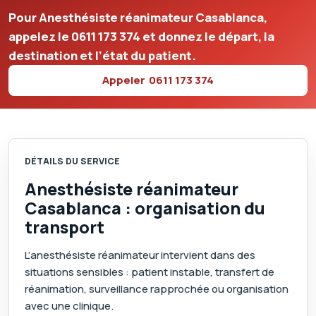
Pour Anesthésiste réanimateur Casablanca,
appelez le
0611 173 374
et donnez le départ, la
destination et l’état du patient.
Appeler
0611 173 374
DÉTAILS DU SERVICE
Anesthésiste réanimateur
Casablanca : organisation du
transport
L’anesthésiste réanimateur intervient dans des
situations sensibles : patient instable, transfert de
réanimation, surveillance rapprochée ou organisation
avec une clinique.