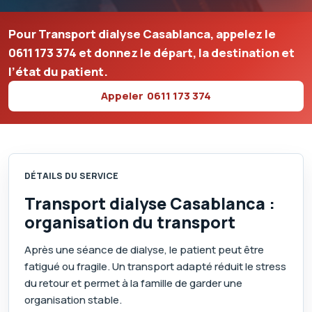
Pour Transport dialyse Casablanca, appelez le
0611 173 374
et donnez le départ, la destination et
l’état du patient.
Appeler
0611 173 374
DÉTAILS DU SERVICE
Transport dialyse Casablanca :
organisation du transport
Après une séance de dialyse, le patient peut être
fatigué ou fragile. Un transport adapté réduit le stress
du retour et permet à la famille de garder une
organisation stable.