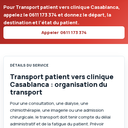
Pour Transport patient vers clinique Casablanca,
appelez le
0611 173 374
et donnez le départ, la
destination et l’état du patient.
Appeler
0611 173 374
DÉTAILS DU SERVICE
Transport patient vers clinique
Casablanca : organisation du
transport
Pour une consultation, une dialyse, une
chimiothérapie, une imagerie ou une admission
chirurgicale, le transport doit tenir compte du délai
administratif et de la fatigue du patient. Prévoir